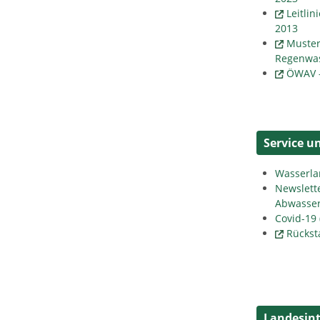
Leitli
2013
Muster
Regenwas
ÖWAV -
Service u
Wasserlan
Newslette
Abwasser
Covid-19
Rückst
Landesint