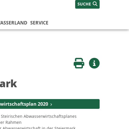
SUCHE
ASSERLAND
SERVICE
Seite drucken
Weitere Infos
ark
wirtschaftsplan 2020
s Steirischen Abwasserwirtschaftsplanes
her Rahmen
r Abwasserwirtschaft in der Steiermark