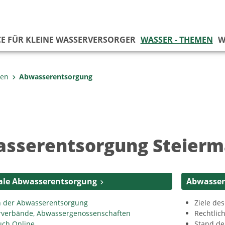
CE FÜR KLEINE WASSERVERSORGER
WASSER - THEMEN
W
men
Abwasserentsorgung
sserentsorgung Steierm
e Abwasserentsorgung
Abwasser
 der Abwasserentsorgung
Ziele de
verbände, Abwassergenossenschaften
Rechtlic
ch Online
Stand de