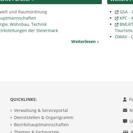
welt und Raumordnung
GSA - 
auptmannschaften
KPC - 
ergie, Wohnbau, Technik
BMLRT 
irksleitungen der Steiermark
Tourism
ÖWAV - Ö
Weiterlesen
QUICKLINKS:
F
Verwaltung & Serviceportal
N
Dienststellen & Organigramm
Ü
Bezirkshauptmannschaften
Themen & Fachportale
B