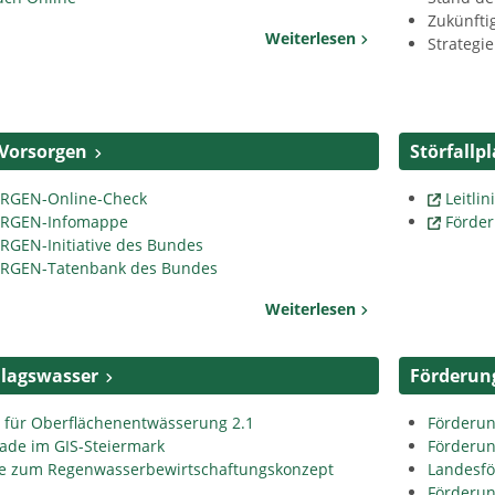
Zukünfti
Weiterlesen
Strateg
 Vorsorgen
Störfallp
RGEN-Online-Check
Leitli
RGEN-Infomappe
Förder
GEN-Initiative des Bundes
RGEN-Tatenbank des Bundes
Weiterlesen
hlagswasser
Förderun
n für Oberflächenentwässerung 2.1
Förderu
fade im GIS-Steiermark
Förderun
nie zum Regenwasserbewirtschaftungskonzept
Landesfö
Förderun