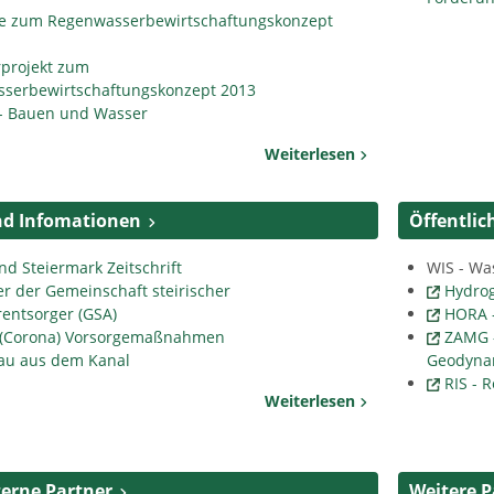
nie zum Regenwasserbewirtschaftungskonzept
projekt zum
serbewirtschaftungskonzept 2013
 Bauen und Wasser
Weiterlesen
nd Infomationen
Öffentlic
d Steiermark Zeitschrift
WIS - Wa
r der Gemeinschaft steirischer
Hydrog
entsorger (GSA)
HORA 
 (Corona) Vorsorgemaßnahmen
ZAMG -
au aus dem Kanal
Geodyna
RIS - 
Weiterlesen
erne Partner
Weitere P