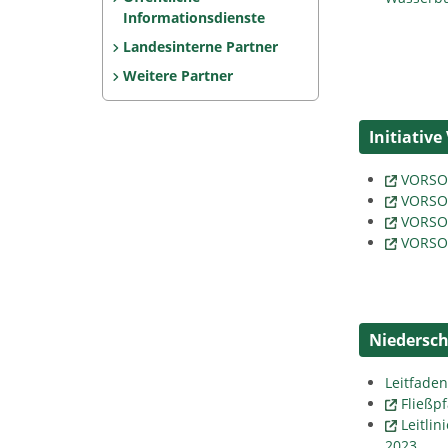
Informationsdienste
Landesinterne Partner
Weitere Partner
Initiative
VORSO
VORSO
VORSOR
VORSO
Niedersc
Leitfade
Fließp
Leitli
2023