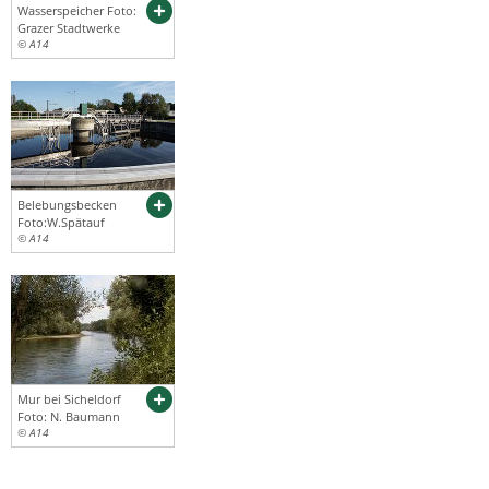
Wasserspeicher Foto:
Grazer Stadtwerke
© A14
Belebungsbecken
Foto:W.Spätauf
© A14
Mur bei Sicheldorf
Foto: N. Baumann
© A14