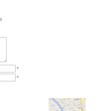
!
*
*