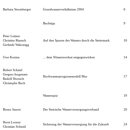
Barbara Stromberger
Grundwasserverhältnisse 2004
6
Buchtipp
9
Peter Leitner
Christine Rinesch
Auf den Spuren des Wassers durch die Steiermark
10
Gerlinde Wakonigg
Uwe Kozina
... dem Wissensverlust entgegenwirken
14
Robert Schatzl
Gregers Jorgensen
Hochwasserprognosemodell Mur
17
Rudolf Hornich
Christophe Ruch
Wasserquiz
19
Bruno Saurer
Der Steirische Wasserversorgungsverband
20
Horst Lorenz
Sicherung der Wasserversorgung für die Zukunft
24
Christian Schmid