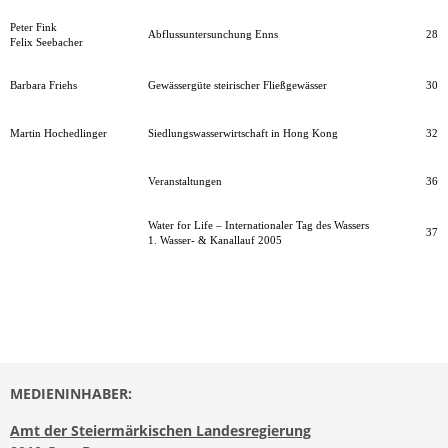
Peter Fink
Abflussuntersunchung Enns
28
Felix Seebacher
Barbara Friehs
Gewässergüte steirischer Fließgewässer
30
Martin Hochedlinger
Siedlungswasserwirtschaft in Hong Kong
32
Veranstaltungen
36
Water for Life – Internationaler Tag des Wassers
37
1. Wasser- & Kanallauf 2005
MEDIENINHABER:
Amt der Steiermärkischen Landesregierung