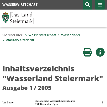
WASSERWIRTSCHAFT
Sie sind hier:
Wasserwirtschaft
Wasserland
WasserZeitschrift
Seite druc
Wei
Inhaltsverzeichnis
"Wasserland Steiermark"
Ausgabe 1 / 2005
Europäische Wasserrahmenrichtlinie –
Urs Lesky
2
IST-Bestandsanalyse