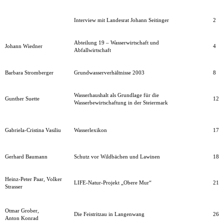
Interview mit Landesrat Johann Seitinger
2
Abteilung 19 ­­– Wasserwirtschaft und
Johann Wiedner
4
Abfallwirtschaft
Barbara Stromberger
Grundwasserverhältnisse 2003
8
Wasserhaushalt als Grundlage für die
Gunther Suette
12
Wasserbewirtschaftung in der Steiermark
Gabriela-Cristina Vasiliu
Wasserlexikon
17
Gerhard Baumann
Schutz vor Wildbächen und Lawinen
18
Heinz-Peter Paar, Volker
LIFE-Natur-Projekt „Obere Mur“
21
Strasser
Otmar Grober,
Die Feistritzau in Langenwang
26
Anton Konrad