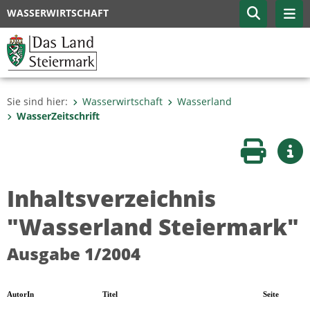
WASSERWIRTSCHAFT
Sie sind hier:
Wasserwirtschaft
Wasserland
WasserZeitschrift
Seite druc
Wei
Inhaltsverzeichnis
"Wasserland Steiermark"
Ausgabe 1/2004
AutorIn
Titel
Seite